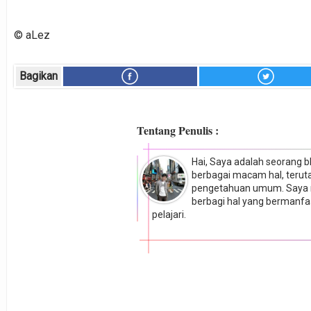
© aLez
Bagikan
Tentang Penulis :
Hai, Saya adalah seorang 
berbagai macam hal, teruta
pengetahuan umum. Saya m
berbagi hal yang bermanfaa
pelajari.