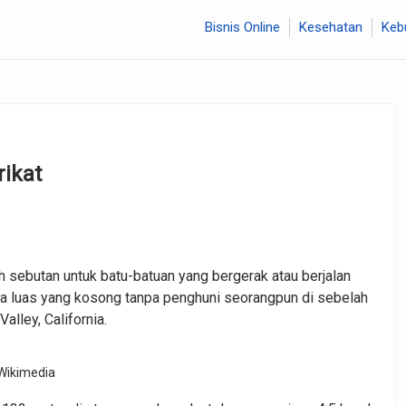
Bisnis Online
Kesehatan
Keb
rikat
ah sebutan untuk batu-batuan yang bergerak atau berjalan
ea luas yang kosong tanpa penghuni seorangpun di sebelah
lley, California.
Wikimedia