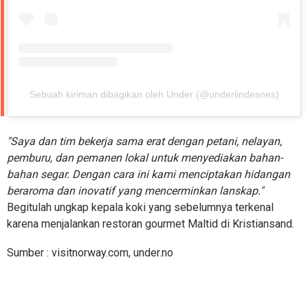
Sebuah kiriman dibagikan oleh Under (@underlindesnes)
"Saya dan tim bekerja sama erat dengan petani, nelayan,
pemburu, dan pemanen lokal untuk menyediakan bahan-
bahan segar. Dengan cara ini kami menciptakan hidangan
beraroma dan inovatif yang mencerminkan lanskap."
Begitulah ungkap kepala koki yang sebelumnya terkenal
karena menjalankan restoran gourmet Maltid di Kristiansand.
Sumber : visitnorway.com, under.no