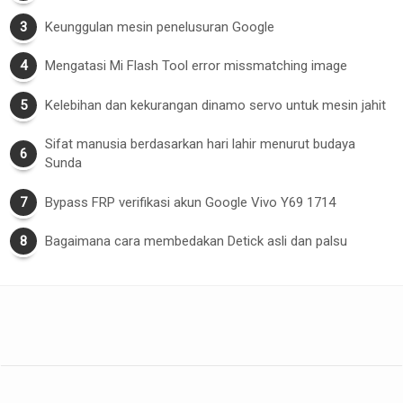
Keunggulan mesin penelusuran Google
Mengatasi Mi Flash Tool error missmatching image
Kelebihan dan kekurangan dinamo servo untuk mesin jahit
Sifat manusia berdasarkan hari lahir menurut budaya
Sunda
Bypass FRP verifikasi akun Google Vivo Y69 1714
Bagaimana cara membedakan Detick asli dan palsu