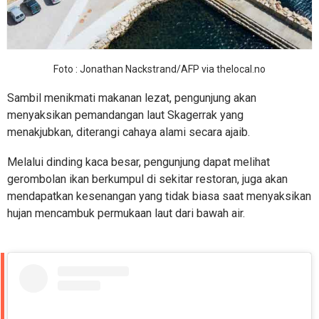
Foto : Jonathan Nackstrand/AFP via thelocal.no
Sambil menikmati makanan lezat, pengunjung akan
menyaksikan pemandangan laut Skagerrak yang
menakjubkan, diterangi cahaya alami secara ajaib.
Melalui dinding kaca besar, pengunjung dapat melihat
gerombolan ikan berkumpul di sekitar restoran, juga akan
mendapatkan kesenangan yang tidak biasa saat menyaksikan
hujan mencambuk permukaan laut dari bawah air.