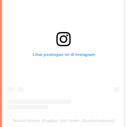
Lihat postingan ini di Instagram
Sebuah kiriman dibagikan oleh Under (@underlindesnes)