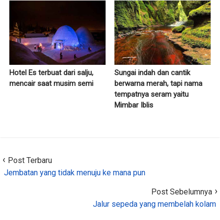
Hotel Es terbuat dari salju,
Sungai indah dan cantik
mencair saat musim semi
berwarna merah, tapi nama
tempatnya seram yaitu
Mimbar Iblis
Post Terbaru
Jembatan yang tidak menuju ke mana pun
Post Sebelumnya
Jalur sepeda yang membelah kolam