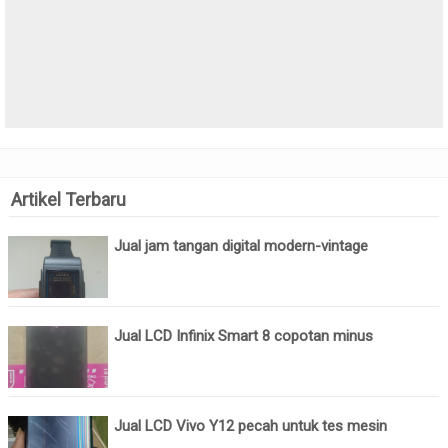
Artikel Terbaru
Jual jam tangan digital modern-vintage
Jual LCD Infinix Smart 8 copotan minus
Jual LCD Vivo Y12 pecah untuk tes mesin