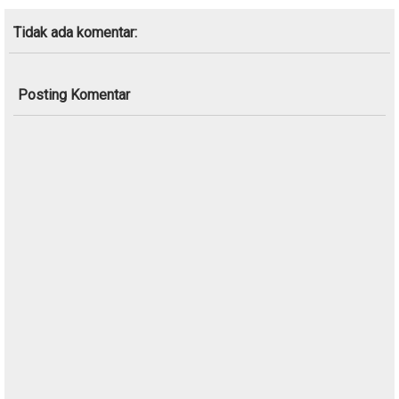
Tidak ada komentar:
Posting Komentar