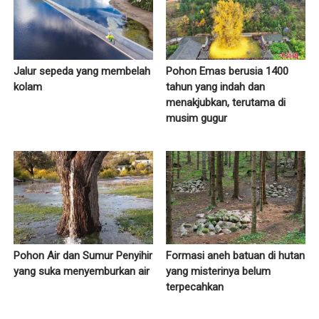
Jalur sepeda yang membelah
Pohon Emas berusia 1400
kolam
tahun yang indah dan
menakjubkan, terutama di
musim gugur
Pohon Air dan Sumur Penyihir
Formasi aneh batuan di hutan
yang suka menyemburkan air
yang misterinya belum
terpecahkan