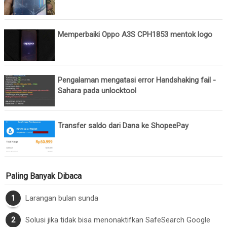
Memperbaiki Oppo A3S CPH1853 mentok logo
Pengalaman mengatasi error Handshaking fail -
Sahara pada unlocktool
Transfer saldo dari Dana ke ShopeePay
Paling Banyak Dibaca
Larangan bulan sunda
Solusi jika tidak bisa menonaktifkan SafeSearch Google