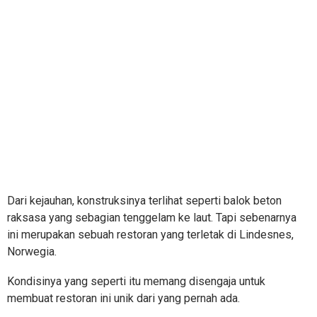
Dari kejauhan, konstruksinya terlihat seperti balok beton
raksasa yang sebagian tenggelam ke laut. Tapi sebenarnya
ini merupakan sebuah restoran yang terletak di Lindesnes,
Norwegia.
Kondisinya yang seperti itu memang disengaja untuk
membuat restoran ini unik dari yang pernah ada.