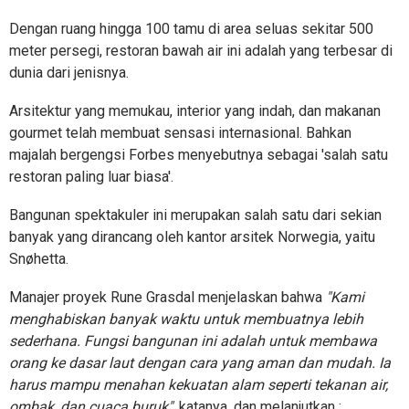
Dengan ruang hingga 100 tamu di area seluas sekitar 500
meter persegi, restoran bawah air ini adalah yang terbesar di
dunia dari jenisnya.
Arsitektur yang memukau, interior yang indah, dan makanan
gourmet telah membuat sensasi internasional. Bahkan
majalah bergengsi Forbes menyebutnya sebagai 'salah satu
restoran paling luar biasa'.
Bangunan spektakuler ini merupakan salah satu dari sekian
banyak yang dirancang oleh kantor arsitek Norwegia, yaitu
Snøhetta.
Manajer proyek Rune Grasdal menjelaskan bahwa
"Kami
menghabiskan banyak waktu untuk membuatnya lebih
sederhana. Fungsi bangunan ini adalah untuk membawa
orang ke dasar laut dengan cara yang aman dan mudah. Ia
harus mampu menahan kekuatan alam seperti tekanan air,
ombak, dan cuaca buruk",
katanya, dan melanjutkan :