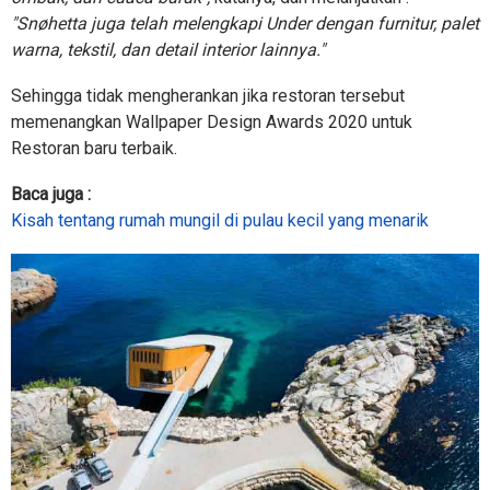
"Snøhetta juga telah melengkapi Under dengan furnitur, palet
warna, tekstil, dan detail interior lainnya."
Sehingga tidak mengherankan jika restoran tersebut
memenangkan Wallpaper Design Awards 2020 untuk
Restoran baru terbaik.
Baca juga :
Kisah tentang rumah mungil di pulau kecil yang menarik