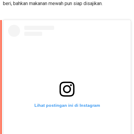
beri, bahkan makanan mewah pun siap disajikan.
Lihat postingan ini di Instagram