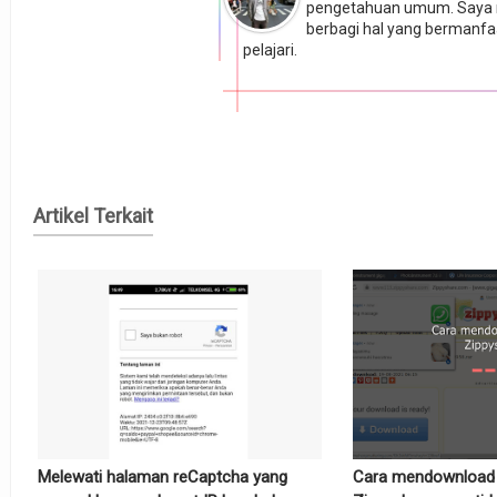
pengetahuan umum. Saya m
berbagi hal yang bermanfaa
pelajari.
Artikel Terkait
Melewati halaman reCaptcha yang
Cara mendownload fi