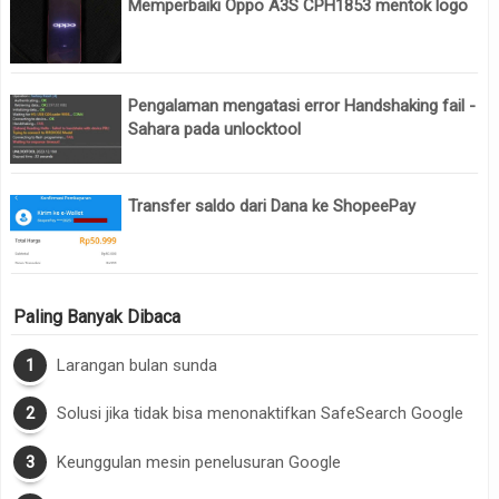
Memperbaiki Oppo A3S CPH1853 mentok logo
Pengalaman mengatasi error Handshaking fail -
Sahara pada unlocktool
Transfer saldo dari Dana ke ShopeePay
Paling Banyak Dibaca
Larangan bulan sunda
Solusi jika tidak bisa menonaktifkan SafeSearch Google
Keunggulan mesin penelusuran Google