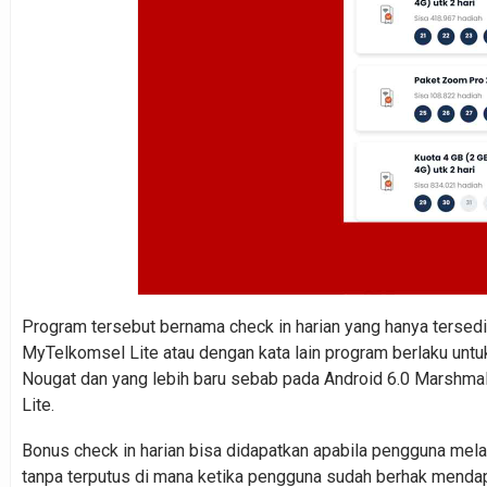
Program tersebut bernama check in harian yang hanya tersedi
MyTelkomsel Lite atau dengan kata lain program berlaku un
Nougat dan yang lebih baru sebab pada Android 6.0 Marshm
Lite.
Bonus check in harian bisa didapatkan apabila pengguna mela
tanpa terputus di mana ketika pengguna sudah berhak mendap