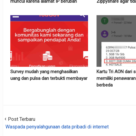
muncul karena alamat IP berubah
Zippyshare agar ti
Survey mudah yang menghasilkan
Kartu Tri AON dari 
uang dan pulsa dan terbukti membayar
memiliki penawaran
berbeda
Post Terbaru
Waspada penyalahgunaan data pribadi di internet