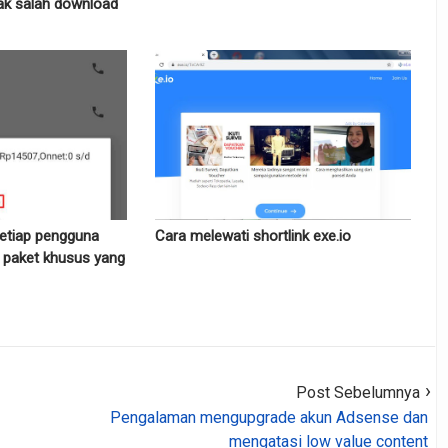
dak salah download
setiap pengguna
Cara melewati shortlink exe.io
 paket khusus yang
Post Sebelumnya
Pengalaman mengupgrade akun Adsense dan
mengatasi low value content