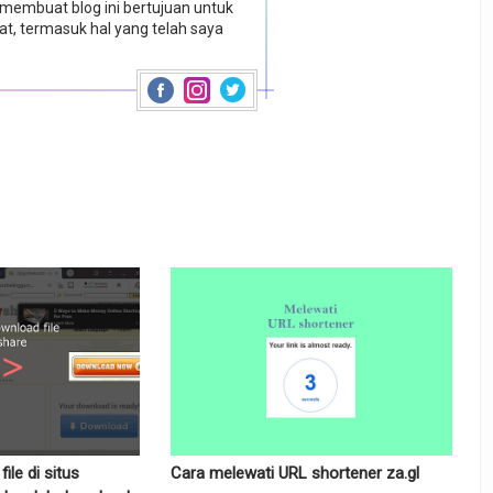
embuat blog ini bertujuan untuk
t, termasuk hal yang telah saya
le di situs
Cara melewati URL shortener za.gl