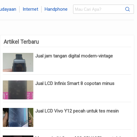
udayaan
Internet
Handphone
Artikel Terbaru
Jual jam tangan digital modern-vintage
Jual LCD Infinix Smart 8 copotan minus
Jual LCD Vivo Y12 pecah untuk tes mesin