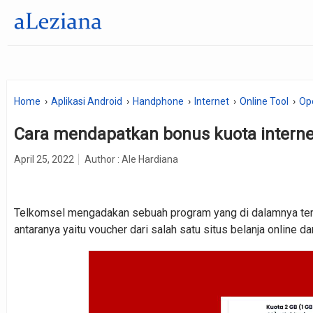
Home
Aplikasi Android
Handphone
Internet
Online Tool
Ope
Cara mendapatkan bonus kuota interne
April 25, 2022
Author :
Ale Hardiana
Telkomsel mengadakan sebuah program yang di dalamnya ter
antaranya yaitu voucher dari salah satu situs belanja online da